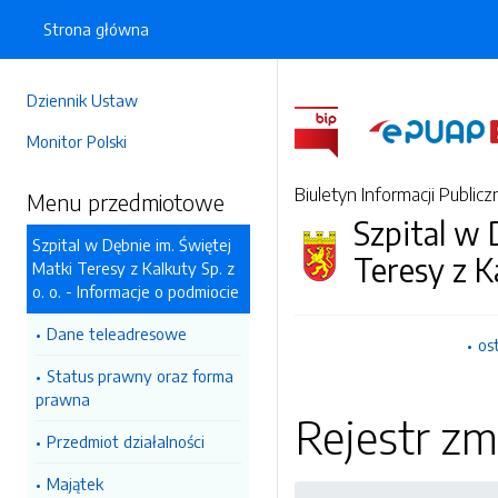
Strona główna
Dziennik Ustaw
Monitor Polski
Biuletyn Informacji Publicz
Menu przedmiotowe
Szpital w 
Szpital w Dębnie im. Świętej
Teresy z Ka
Matki Teresy z Kalkuty Sp. z
o. o. - Informacje o podmiocie
Dane teleadresowe
os
Status prawny oraz forma
prawna
Rejestr zm
Przedmiot działalności
Majątek