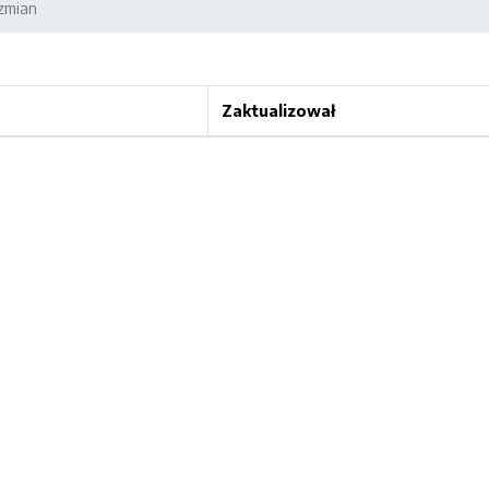
 zmian
Zaktualizował
rona