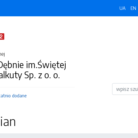
UA
EN
nej
Dębnie im.Świętej
lkuty Sp. z o. o.
Wyszukiwar
tatnio dodane
ian