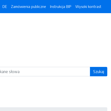
DE
Zamówienia publiczne
Instrukcja BIP
Wysoki kontrast
ka
Szukaj